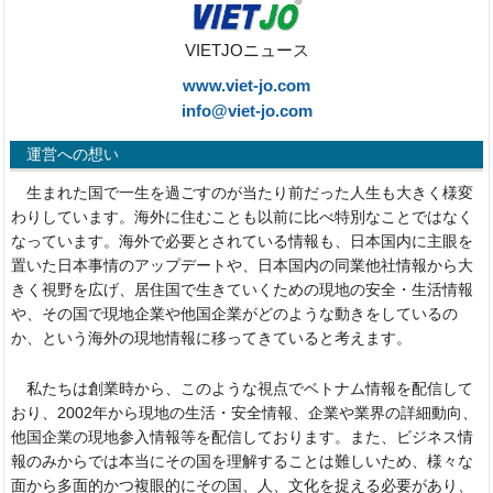
VIETJOニュース
www.viet-jo.com
info@viet-jo.com
運営への想い
生まれた国で一生を過ごすのが当たり前だった人生も大きく様変
わりしています。海外に住むことも以前に比べ特別なことではなく
なっています。海外で必要とされている情報も、日本国内に主眼を
置いた日本事情のアップデートや、日本国内の同業他社情報から大
きく視野を広げ、居住国で生きていくための現地の安全・生活情報
や、その国で現地企業や他国企業がどのような動きをしているの
か、という海外の現地情報に移ってきていると考えます。
私たちは創業時から、このような視点でベトナム情報を配信して
おり、2002年から現地の生活・安全情報、企業や業界の詳細動向、
他国企業の現地参入情報等を配信しております。また、ビジネス情
報のみからでは本当にその国を理解することは難しいため、様々な
面から多面的かつ複眼的にその国、人、文化を捉える必要があり、