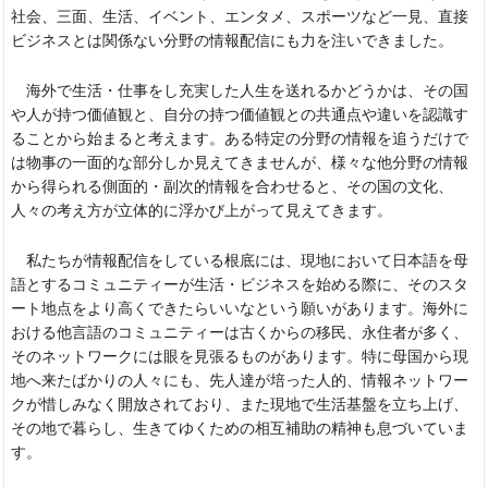
社会、三面、生活、イベント、エンタメ、スポーツなど一見、直接
ビジネスとは関係ない分野の情報配信にも力を注いできました。
海外で生活・仕事をし充実した人生を送れるかどうかは、その国
や人が持つ価値観と、自分の持つ価値観との共通点や違いを認識す
ることから始まると考えます。ある特定の分野の情報を追うだけで
は物事の一面的な部分しか見えてきませんが、様々な他分野の情報
から得られる側面的・副次的情報を合わせると、その国の文化、
人々の考え方が立体的に浮かび上がって見えてきます。
私たちが情報配信をしている根底には、現地において日本語を母
語とするコミュニティーが生活・ビジネスを始める際に、そのスタ
ート地点をより高くできたらいいなという願いがあります。海外に
おける他言語のコミュニティーは古くからの移民、永住者が多く、
そのネットワークには眼を見張るものがあります。特に母国から現
地へ来たばかりの人々にも、先人達が培った人的、情報ネットワー
クが惜しみなく開放されており、また現地で生活基盤を立ち上げ、
その地で暮らし、生きてゆくための相互補助の精神も息づいていま
す。