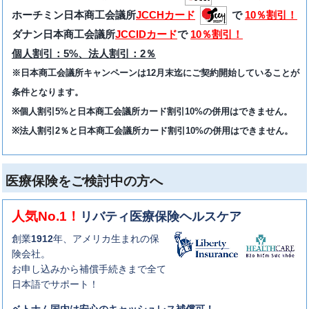
ホーチミン日本商工会議所
JCCHカード
で
10％割引！
ダナン日本商工会議所
JCCIDカード
で
10％割引！
個人割引：5%、法人割引：2％
※日本商工会議所キャンペーンは12月末迄にご契約開始していることが
条件となります。
※個人割引5%と日本商工会議所カード割引10%の併用はできません。
※法人割引2％と日本商工会議所カード割引10%の併用はできません。
医療保険をご検討中の方へ
人気No.1！
リバティ医療保険ヘルスケア
創業
1912
年、アメリカ生まれの保
険会社。
お申し込みから補償手続きまで全て
日本語でサポート！