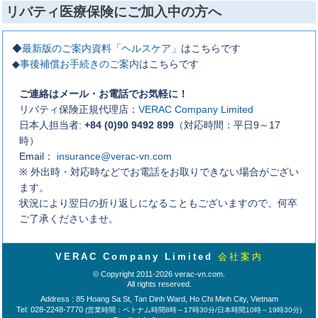
リバティ医療保険にご加入中の方へ
◆
最新版のご案内資料「ヘルスケア」
はこちらです
◆
事後補償お手続きのご案内
はこちらです
ご連絡はメール・お電話でお気軽に！
リバティ保険正規代理店：
VERAC Company Limited
日本人担当者:
+84 (0)90 9492 899
（対応時間：平日9～17
時）
Email：
insurance@verac-vn.com
※ 外出時・対応時などでお電話をお取りできない場合がござい
ます。
状況により翌日の折り返しになることもございますので、何卒
ご了承くださいませ。
VERAC Company Limited
会社案内
© Copyright 2011-2026 verac-vn.com.
All rights reserved.
Address : 85 Hoang Sa St, Tan Dinh Ward, Ho Chi Minh City, Vietnam
Tel: 028-2248-7770
(営業時間：ベトナム時間8時～17時30分/日本時間10時～19時30分)