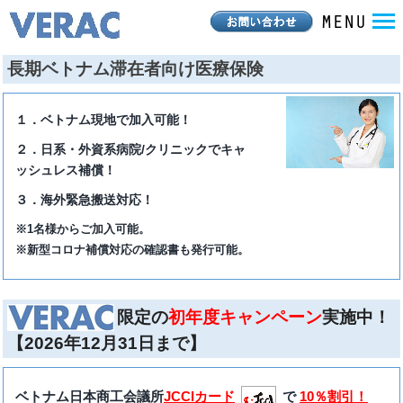
長期ベトナム滞在者向け医療保険
１．ベトナム現地で加入可能！
２．日系・外資系病院/クリニックでキャ
ッシュレス補償！
３．海外緊急搬送対応！
※1名様からご加入可能。
※新型コロナ補償対応の確認書も発行可能。
限定の
初年度キャンペーン
実施中！
【2026年12月31日まで】
ベトナム日本商工会議所
JCCIカード
で
10％割引！