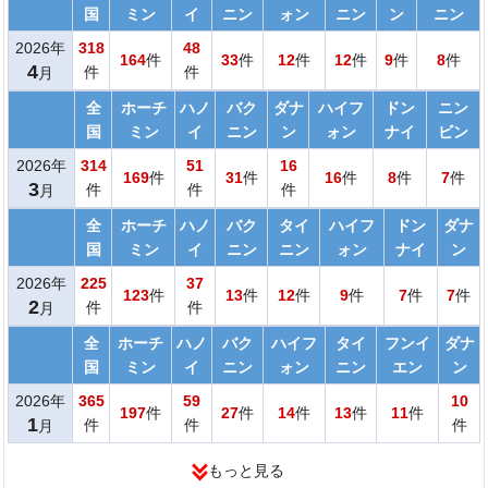
国
ミン
イ
ニン
ォン
ニン
ン
ニン
2026年
318
48
164
件
33
件
12
件
12
件
9
件
8
件
4
件
件
月
全
ホーチ
ハノ
バク
ダナ
ハイフ
ドン
ニン
国
ミン
イ
ニン
ン
ォン
ナイ
ビン
2026年
314
51
16
169
件
31
件
16
件
8
件
7
件
3
件
件
件
月
全
ホーチ
ハノ
バク
タイ
ハイフ
ドン
ダナ
国
ミン
イ
ニン
ニン
ォン
ナイ
ン
2026年
225
37
123
件
13
件
12
件
9
件
7
件
7
件
2
件
件
月
全
ホーチ
ハノ
バク
ハイフ
タイ
フンイ
ダナ
国
ミン
イ
ニン
ォン
ニン
エン
ン
2026年
365
59
10
197
件
27
件
14
件
13
件
11
件
1
件
件
件
月
もっと見る