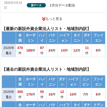
2026月3月16
2月分データ配信
新データ
日
もっと見る
【最新の新設外資企業法人リスト・地域別内訳】
全
ホーチ
ハノ
バク
ハイフ
タイ
ダナ
フンイ
国
ミン
イ
ニン
ォン
ニン
ン
エン
2026年
370
87
11
189
件
24
件
14
件
12
件
9
件
6
件
件
件
月
【過去の新設外資企業法人リスト・地域別内訳】
全
ホーチ
ハノ
バク
ダナ
ハイフ
ニン
フンイ
国
ミン
イ
ニン
ン
ォン
ビン
エン
2026年
300
55
12
176
件
16
件
10
件
7
件
6
件
5
件
件
件
月
全
ホーチ
ハノ
バク
ハイフ
タイ
ダナ
クアン