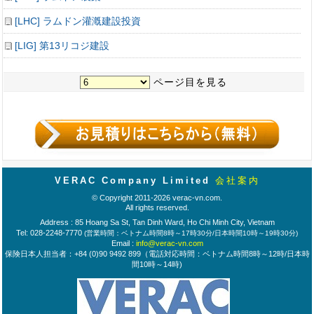
[LHC] ラムドン灌漑建設投資
[LIG] 第13リコジ建設
ページ目を見る
VERAC Company Limited
会社案内
© Copyright 2011-2026 verac-vn.com.
All rights reserved.
Address : 85 Hoang Sa St, Tan Dinh Ward, Ho Chi Minh City, Vietnam
Tel: 028-2248-7770
(営業時間：ベトナム時間8時～17時30分/日本時間10時～19時30分)
Email :
info@verac-vn.com
保険日本人担当者：+84 (0)90 9492 899（電話対応時間：ベトナム時間8時～12時/日本時
間10時～14時)