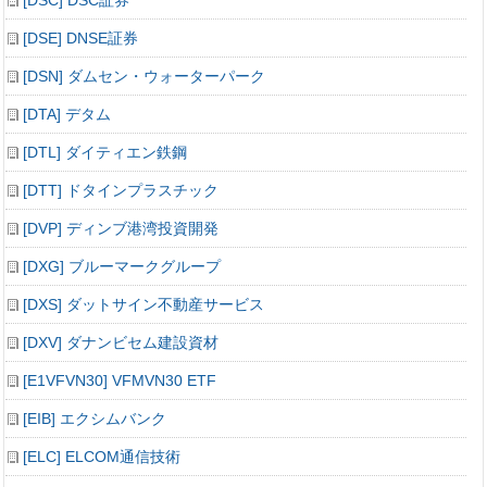
[DSC] DSC証券
[DSE] DNSE証券
[DSN] ダムセン・ウォーターパーク
[DTA] デタム
[DTL] ダイティエン鉄鋼
[DTT] ドタインプラスチック
[DVP] ディンブ港湾投資開発
[DXG] ブルーマークグループ
[DXS] ダットサイン不動産サービス
[DXV] ダナンビセム建設資材
[E1VFVN30] VFMVN30 ETF
[EIB] エクシムバンク
[ELC] ELCOM通信技術