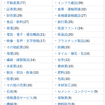
・
・
不動産業(
77
)
インフラ建設(
39
)
・
・
証券業(
32
)
倉庫・運輸関連(
32
)
・
・
卸売業(
29
)
各種建築物建設(
27
)
・
・
食品・飲料(
27
)
銀行業(
25
)
・
・
発電(
25
)
投資ファンド(
24
)
・
・
電気・電子・通信機器(
21
)
医薬品(
20
)
・
・
映像・音声・文字情報(
17
)
プラスチック製品(
16
)
・
・
その他鉱業(
15
)
鉄鋼(
15
)
・
・
海運(
15
)
タイル・煉瓦・瓦(
14
)
・
・
繊維・縫製製品(
14
)
化学(
12
)
・
・
水産業(
12
)
農林業(
10
)
・
・
観光・宿泊・飲食(
10
)
肥料(
10
)
・
・
陸運(
10
)
包装(
10
)
・
・
その他小売業(
10
)
木材加工(
10
)
・
・
石炭(
9
)
セメント・コンクリート(
9
)
・
・
情報通信サービス(
9
)
保険業(
9
)
・
・
機械(
9
)
燃料販売(
8
)