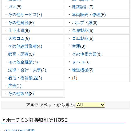
・
・
ガス(
8
)
建築設計(
7
)
・
・
その他サービス(
7
)
車両販売・修理(
6
)
・
・
その他建設(
6
)
パルプ・紙(
6
)
・
・
上下水道(
6
)
金属製品(
5
)
・
・
天然ゴム(
5
)
ゴム製品(
5
)
・
・
その他建設資材(
4
)
空運(
3
)
・
・
教育・医療(
3
)
その他電力業(
3
)
・
・
その他金融業(
3
)
タバコ(
3
)
・
・
法律・会計・人事(
2
)
輸送機械(
2
)
・
・
石油・石炭製品(
2
)
(
1
)
・
広告(
1
)
・
その他製品(
8
)
アルファベットから選ぶ
▼ホーチミン証券取引所 HOSE