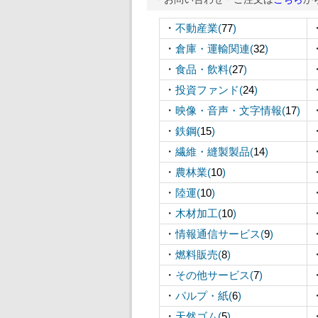
・
不動産業(
77
)
・
倉庫・運輸関連(
32
)
・
食品・飲料(
27
)
・
投資ファンド(
24
)
・
映像・音声・文字情報(
17
)
・
鉄鋼(
15
)
・
繊維・縫製製品(
14
)
・
農林業(
10
)
・
陸運(
10
)
・
木材加工(
10
)
・
情報通信サービス(
9
)
・
燃料販売(
8
)
・
その他サービス(
7
)
・
パルプ・紙(
6
)
・
天然ゴム(
5
)