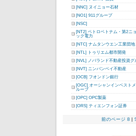
[NNC] ヌイニョー石材
[NO1] 911グループ
[NSC]
[NT2] ペトロベトナム・第2ニ
ック電力
[NTC] ナムタンウエン工業団地
[NTL] トゥリエム都市開発
[NVL] ノバランド不動産投資
[NVT] ニンバンベイ不動産
[OCB] フオンドン銀行
[OGC] オーシャンインベスト
ループ
[OPC] OPC製薬
[ORS] ティエンフォン証券
前のページ
8
|