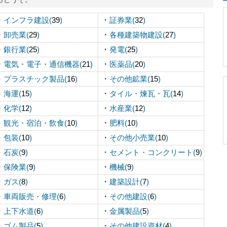
・
・
インフラ建設(
39
)
証券業(
32
)
・
・
卸売業(
29
)
各種建築物建設(
27
)
・
・
銀行業(
25
)
発電(
25
)
・
・
電気・電子・通信機器(
21
)
医薬品(
20
)
・
・
プラスチック製品(
16
)
その他鉱業(
15
)
・
・
海運(
15
)
タイル・煉瓦・瓦(
14
)
・
・
化学(
12
)
水産業(
12
)
・
・
観光・宿泊・飲食(
10
)
肥料(
10
)
・
・
包装(
10
)
その他小売業(
10
)
・
・
石炭(
9
)
セメント・コンクリート(
9
)
・
・
保険業(
9
)
機械(
9
)
・
・
ガス(
8
)
建築設計(
7
)
・
・
車両販売・修理(
6
)
その他建設(
6
)
・
・
上下水道(
6
)
金属製品(
5
)
・
・
ゴム製品(
5
)
その他建設資材(
4
)