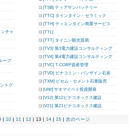
[TSB] ティアサンバッテリー
[TTC] タインタイン・セラミック
[TTH] ティエンタイン商業サービス
ョンチャ
[TTL]
[TTT] タイニン観光貿易
[TV3] 第3電力建設コンサルティング
[TV4] 第4電力建設コンサルティング
グループ
[TVC] T-CORP資産管理
[TVD] ビナコミン・バンザイン石炭
[TXM] ビセム・セメント石膏販売
メントグ
[UNI] サオマイベト投資開発
[V12] 第12ビナコネックス建設
[V21] 第21ビナコネックス建設
9
|
10
|
11
|
12
| 13 |
14
|
15
|
次のページ