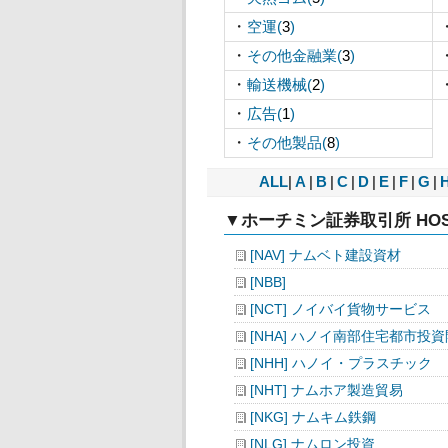
・
空運(
3
)
・
その他金融業(
3
)
・
輸送機械(
2
)
・
広告(
1
)
・
その他製品(
8
)
ALL
|
A
|
B
|
C
|
D
|
E
|
F
|
G
|
▼ホーチミン証券取引所 HOS
[NAV] ナムベト建設資材
[NBB]
[NCT] ノイバイ貨物サービス
[NHA] ハノイ南部住宅都市投
[NHH] ハノイ・プラスチック
[NHT] ナムホア製造貿易
[NKG] ナムキム鉄鋼
[NLG] ナムロン投資