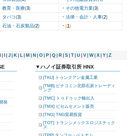
・
・
教育・医療(
3
)
その他電力業(
3
)
・
・
タバコ(
3
)
法律・会計・人事(
2
)
・
・
石油・石炭製品(
2
)
(
1
)
H
|
I
|
J
|
K
|
L
|
M
|
N
|
O
|
P
|
Q
|
R
|
S
|
T
|
U
|
V
|
W
|
X
|
Y
|
Z
E
▼ハノイ証券取引所 HNX
[TKU] トゥンクアン金属工業
[TMB] ビナコミン北部石炭トレーディ
ング
[TMC] トゥドゥック輸出入
資開発
[TMX] ビセムセメント販売
[TNG] TNG貿易投資
[TOT] トランシメックスロジスティク
ス
[TPP] タンフー・ベトナム