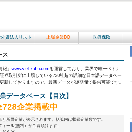
設外資法人リスト
上場企業DB
医療保険
ース
情報」
www.viet-kabu.com
を運営しており、業界で唯一ベトナ
証券取引所に上場している730社超の詳細な日本語データベー
更新しておりますので、最新データが短期間で提供可能です。
業データベース【目次】
全728企業掲載中
ると所属企業が表示されます。括弧内は収録企業数です。
フィール(無料）がご覧頂けます。
らどうぞ。