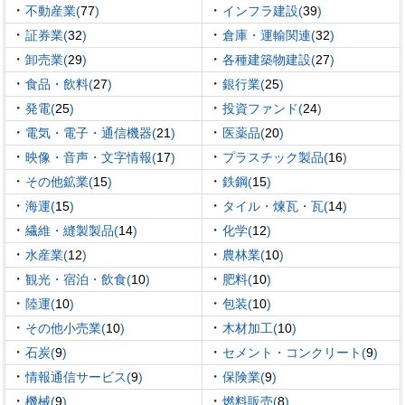
・
・
不動産業(
77
)
インフラ建設(
39
)
・
・
証券業(
32
)
倉庫・運輸関連(
32
)
・
・
卸売業(
29
)
各種建築物建設(
27
)
・
・
食品・飲料(
27
)
銀行業(
25
)
・
・
発電(
25
)
投資ファンド(
24
)
・
・
電気・電子・通信機器(
21
)
医薬品(
20
)
・
・
映像・音声・文字情報(
17
)
プラスチック製品(
16
)
・
・
その他鉱業(
15
)
鉄鋼(
15
)
・
・
海運(
15
)
タイル・煉瓦・瓦(
14
)
・
・
繊維・縫製製品(
14
)
化学(
12
)
・
・
水産業(
12
)
農林業(
10
)
・
・
観光・宿泊・飲食(
10
)
肥料(
10
)
・
・
陸運(
10
)
包装(
10
)
・
・
その他小売業(
10
)
木材加工(
10
)
・
・
石炭(
9
)
セメント・コンクリート(
9
)
・
・
情報通信サービス(
9
)
保険業(
9
)
・
・
機械(
9
)
燃料販売(
8
)