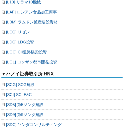
[L10] リラマ10機械
[LAF] ロンアン食品加工商事
[LBM] ラムドン鉱産建設資材
[LCG] リゼン
[LDG] LDG投資
[LGC] CII道路橋梁投資
[LGL] ロンザン都市開発投資
▼ハノイ証券取引所 HNX
[SCG] SCG建設
[SCI] SCI E&C
[SD5] 第5ソンダ建設
[SD9] 第9ソンダ建設
[SDC] ソンダコンサルティング