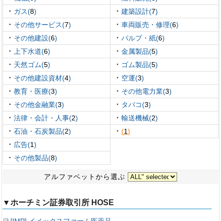
・
・
ガス(
8
)
建築設計(
7
)
・
・
その他サービス(
7
)
車両販売・修理(
6
)
・
・
その他建設(
6
)
パルプ・紙(
6
)
・
・
上下水道(
6
)
金属製品(
5
)
・
・
天然ゴム(
5
)
ゴム製品(
5
)
・
・
その他建設資材(
4
)
空運(
3
)
・
・
教育・医療(
3
)
その他電力業(
3
)
・
・
その他金融業(
3
)
タバコ(
3
)
・
・
法律・会計・人事(
2
)
輸送機械(
2
)
・
・
石油・石炭製品(
2
)
(
1
)
・
広告(
1
)
・
その他製品(
8
)
アルファベットから選ぶ
▼ホーチミン証券取引所 HOSE