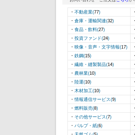
・
不動産業(
77
)
・
倉庫・運輸関連(
32
)
・
食品・飲料(
27
)
・
投資ファンド(
24
)
・
映像・音声・文字情報(
17
)
・
鉄鋼(
15
)
・
繊維・縫製製品(
14
)
・
農林業(
10
)
・
陸運(
10
)
・
木材加工(
10
)
・
情報通信サービス(
9
)
・
燃料販売(
8
)
・
その他サービス(
7
)
・
パルプ・紙(
6
)
・
天然ゴム(
5
)