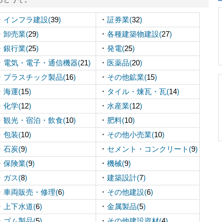
・
・
インフラ建設(
39
)
証券業(
32
)
・
・
卸売業(
29
)
各種建築物建設(
27
)
・
・
銀行業(
25
)
発電(
25
)
・
・
電気・電子・通信機器(
21
)
医薬品(
20
)
・
・
プラスチック製品(
16
)
その他鉱業(
15
)
・
・
海運(
15
)
タイル・煉瓦・瓦(
14
)
・
・
化学(
12
)
水産業(
12
)
・
・
観光・宿泊・飲食(
10
)
肥料(
10
)
・
・
包装(
10
)
その他小売業(
10
)
・
・
石炭(
9
)
セメント・コンクリート(
9
)
・
・
保険業(
9
)
機械(
9
)
・
・
ガス(
8
)
建築設計(
7
)
・
・
車両販売・修理(
6
)
その他建設(
6
)
・
・
上下水道(
6
)
金属製品(
5
)
・
・
ゴム製品(
5
)
その他建設資材(
4
)