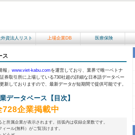
設外資法人リスト
上場企業DB
医療保険
ース
情報」
www.viet-kabu.com
を運営しており、業界で唯一ベトナ
証券取引所に上場している730社超の詳細な日本語データベー
更新しておりますので、最新データが短期間で提供可能です。
業データベース【目次】
全728企業掲載中
ると所属企業が表示されます。括弧内は収録企業数です。
フィール(無料）がご覧頂けます。
らどうぞ。