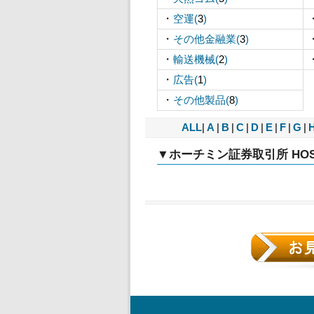
・
空運(
3
)
・
その他金融業(
3
)
・
輸送機械(
2
)
・
広告(
1
)
・
その他製品(
8
)
ALL
|
A
|
B
|
C
|
D
|
E
|
F
|
G
|
▼ホーチミン証券取引所 HOS