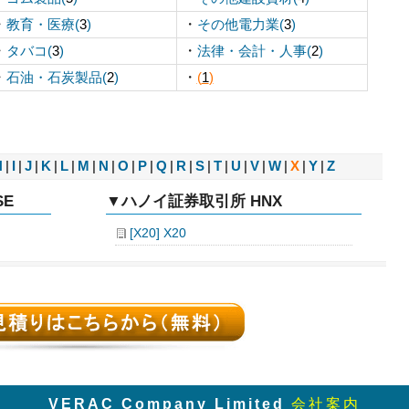
・
・
教育・医療(
3
)
その他電力業(
3
)
・
・
タバコ(
3
)
法律・会計・人事(
2
)
・
・
石油・石炭製品(
2
)
(
1
)
H
|
I
|
J
|
K
|
L
|
M
|
N
|
O
|
P
|
Q
|
R
|
S
|
T
|
U
|
V
|
W
|
X
|
Y
|
Z
E
▼ハノイ証券取引所 HNX
[X20] X20
VERAC Company Limited
会社案内