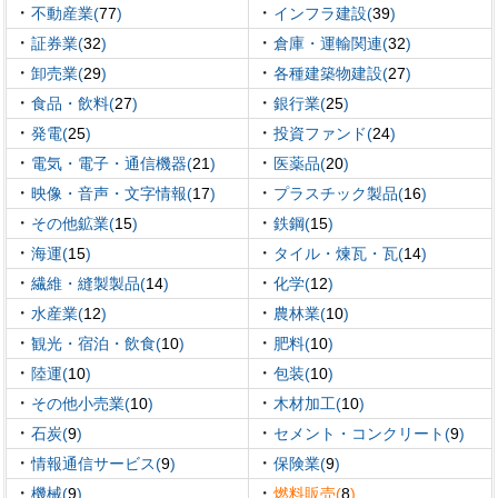
・
・
不動産業(
77
)
インフラ建設(
39
)
・
・
証券業(
32
)
倉庫・運輸関連(
32
)
・
・
卸売業(
29
)
各種建築物建設(
27
)
・
・
食品・飲料(
27
)
銀行業(
25
)
・
・
発電(
25
)
投資ファンド(
24
)
・
・
電気・電子・通信機器(
21
)
医薬品(
20
)
・
・
映像・音声・文字情報(
17
)
プラスチック製品(
16
)
・
・
その他鉱業(
15
)
鉄鋼(
15
)
・
・
海運(
15
)
タイル・煉瓦・瓦(
14
)
・
・
繊維・縫製製品(
14
)
化学(
12
)
・
・
水産業(
12
)
農林業(
10
)
・
・
観光・宿泊・飲食(
10
)
肥料(
10
)
・
・
陸運(
10
)
包装(
10
)
・
・
その他小売業(
10
)
木材加工(
10
)
・
・
石炭(
9
)
セメント・コンクリート(
9
)
・
・
情報通信サービス(
9
)
保険業(
9
)
・
・
機械(
9
)
燃料販売(
8
)