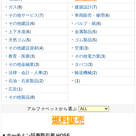
・
・
ガス(
8
)
建築設計(
7
)
・
・
その他サービス(
7
)
車両販売・修理(
6
)
・
・
その他建設(
6
)
パルプ・紙(
6
)
・
・
上下水道(
6
)
金属製品(
5
)
・
・
天然ゴム(
5
)
ゴム製品(
5
)
・
・
その他建設資材(
4
)
空運(
3
)
・
・
教育・医療(
3
)
その他電力業(
3
)
・
・
その他金融業(
3
)
タバコ(
3
)
・
・
法律・会計・人事(
2
)
輸送機械(
2
)
・
・
石油・石炭製品(
2
)
(
1
)
・
広告(
1
)
・
その他製品(
8
)
アルファベットから選ぶ
燃料販売
▼ホーチミン証券取引所 HOSE