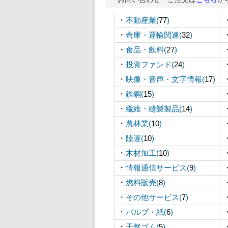
・
不動産業(
77
)
・
倉庫・運輸関連(
32
)
・
食品・飲料(
27
)
・
投資ファンド(
24
)
・
映像・音声・文字情報(
17
)
・
鉄鋼(
15
)
・
繊維・縫製製品(
14
)
・
農林業(
10
)
・
陸運(
10
)
・
木材加工(
10
)
・
情報通信サービス(
9
)
・
燃料販売(
8
)
・
その他サービス(
7
)
・
パルプ・紙(
6
)
・
天然ゴム(
5
)