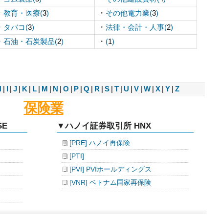
・
・
教育・医療(
3
)
その他電力業(
3
)
・
・
タバコ(
3
)
法律・会計・人事(
2
)
・
・
石油・石炭製品(
2
)
(
1
)
H
|
I
|
J
|
K
|
L
|
M
|
N
|
O
|
P
|
Q
|
R
|
S
|
T
|
U
|
V
|
W
|
X
|
Y
|
Z
保険業
E
▼ハノイ証券取引所 HNX
[PRE] ハノイ再保険
[PTI]
[PVI] PVIホールディングス
[VNR] ベトナム国家再保険