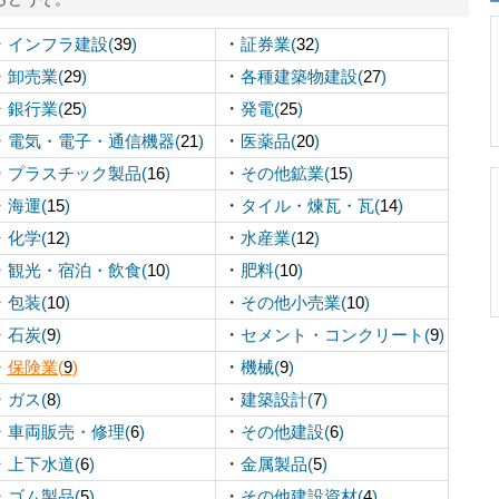
・
・
インフラ建設(
39
)
証券業(
32
)
・
・
卸売業(
29
)
各種建築物建設(
27
)
・
・
銀行業(
25
)
発電(
25
)
・
・
電気・電子・通信機器(
21
)
医薬品(
20
)
・
・
プラスチック製品(
16
)
その他鉱業(
15
)
・
・
海運(
15
)
タイル・煉瓦・瓦(
14
)
・
・
化学(
12
)
水産業(
12
)
・
・
観光・宿泊・飲食(
10
)
肥料(
10
)
・
・
包装(
10
)
その他小売業(
10
)
・
・
石炭(
9
)
セメント・コンクリート(
9
)
・
・
保険業(
9
)
機械(
9
)
・
・
ガス(
8
)
建築設計(
7
)
・
・
車両販売・修理(
6
)
その他建設(
6
)
・
・
上下水道(
6
)
金属製品(
5
)
・
・
ゴム製品(
5
)
その他建設資材(
4
)