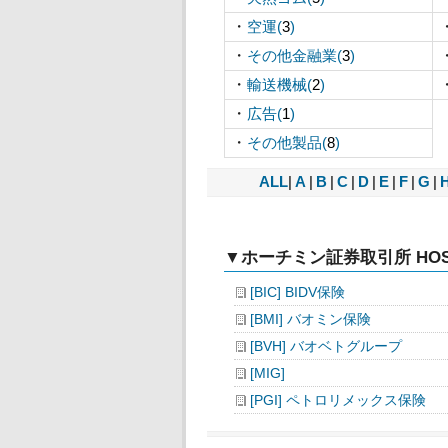
・
空運(
3
)
・
その他金融業(
3
)
・
輸送機械(
2
)
・
広告(
1
)
・
その他製品(
8
)
ALL
|
A
|
B
|
C
|
D
|
E
|
F
|
G
|
▼ホーチミン証券取引所 HOS
[BIC] BIDV保険
[BMI] バオミン保険
[BVH] バオベトグループ
[MIG]
[PGI] ペトロリメックス保険