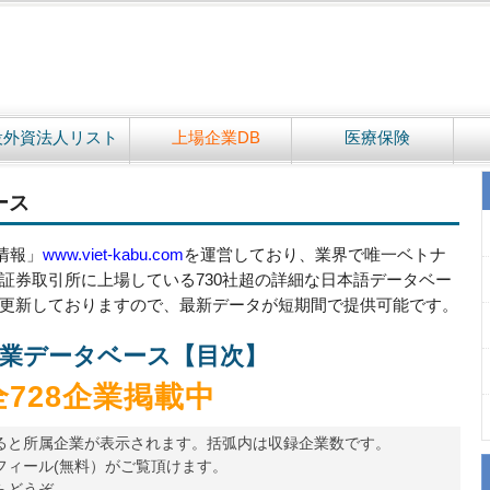
設外資法人リスト
上場企業DB
医療保険
ース
情報」
www.viet-kabu.com
を運営しており、業界で唯一ベトナ
証券取引所に上場している730社超の詳細な日本語データベー
更新しておりますので、最新データが短期間で提供可能です。
業データベース【目次】
全728企業掲載中
ると所属企業が表示されます。括弧内は収録企業数です。
フィール(無料）がご覧頂けます。
らどうぞ。