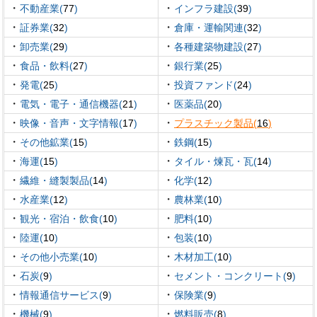
・
・
不動産業(
77
)
インフラ建設(
39
)
・
・
証券業(
32
)
倉庫・運輸関連(
32
)
・
・
卸売業(
29
)
各種建築物建設(
27
)
・
・
食品・飲料(
27
)
銀行業(
25
)
・
・
発電(
25
)
投資ファンド(
24
)
・
・
電気・電子・通信機器(
21
)
医薬品(
20
)
・
・
映像・音声・文字情報(
17
)
プラスチック製品(
16
)
・
・
その他鉱業(
15
)
鉄鋼(
15
)
・
・
海運(
15
)
タイル・煉瓦・瓦(
14
)
・
・
繊維・縫製製品(
14
)
化学(
12
)
・
・
水産業(
12
)
農林業(
10
)
・
・
観光・宿泊・飲食(
10
)
肥料(
10
)
・
・
陸運(
10
)
包装(
10
)
・
・
その他小売業(
10
)
木材加工(
10
)
・
・
石炭(
9
)
セメント・コンクリート(
9
)
・
・
情報通信サービス(
9
)
保険業(
9
)
・
・
機械(
9
)
燃料販売(
8
)