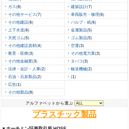
・
・
ガス(
8
)
建築設計(
7
)
・
・
その他サービス(
7
)
車両販売・修理(
6
)
・
・
その他建設(
6
)
パルプ・紙(
6
)
・
・
上下水道(
6
)
金属製品(
5
)
・
・
天然ゴム(
5
)
ゴム製品(
5
)
・
・
その他建設資材(
4
)
空運(
3
)
・
・
教育・医療(
3
)
その他電力業(
3
)
・
・
その他金融業(
3
)
タバコ(
3
)
・
・
法律・会計・人事(
2
)
輸送機械(
2
)
・
・
石油・石炭製品(
2
)
(
1
)
・
広告(
1
)
・
その他製品(
8
)
アルファベットから選ぶ
プラスチック製品
▼ホーチミン証券取引所 HOSE